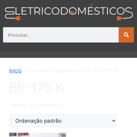
Início
/ Produtos etiquetados com “BP-170 K”
BP-170 K
Apenas um resultado