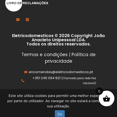
Eletricodomesticos © 2026 Copyright João
Anacleto Unipessoal LDA.
Todos os direitos reservados.
Termos e condições
|
Política de
privacidade
encomendas@eletricodomesticos.pt
+351 245 094 821
(Chamada para rede fixa
nacional)
0
Este site utiliza cookies para permitir uma melhor experiência
por parte do utilizador. Ao navegar no site estará a consentir a
sua utilização.
Ok
Início
Loja
Sobre
Contacto
Conta