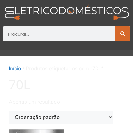
Início
/ Produtos etiquetados com “70L”
70L
Apenas um resultado