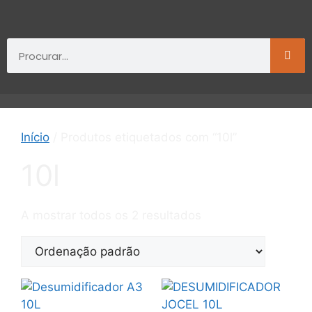
Início
/ Produtos etiquetados com “10l”
10l
A mostrar todos os 2 resultados