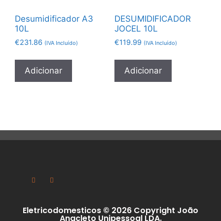
Desumidificador A3
DESUMIDIFICADOR
10L
JOCEL 10L
€
231.86
€
119.99
(IVA Incluído)
(IVA Incluído)
Adicionar
Adicionar
Eletricodomesticos © 2026 Copyright João
Anacleto Unipessoal LDA.