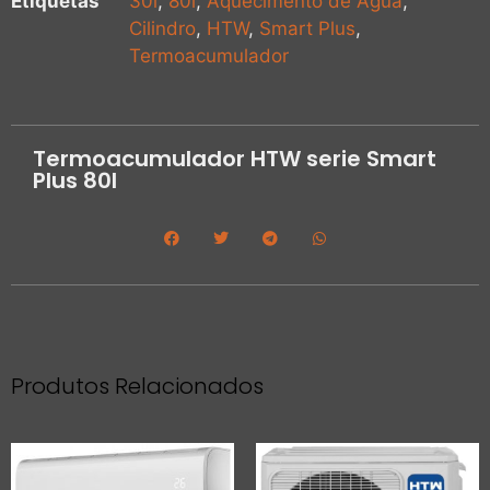
Etiquetas
30l
,
80l
,
Aquecimento de Àgua
,
Cilindro
,
HTW
,
Smart Plus
,
Termoacumulador
Termoacumulador HTW serie Smart
Plus 80l
Produtos Relacionados