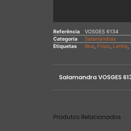
Referência
VOSGES 6134
Categoria
Salamandras
Etiquetas
8kw
,
Frisor
,
Lenha
,
Salamandra VOSGES 61
Produtos Relacionados