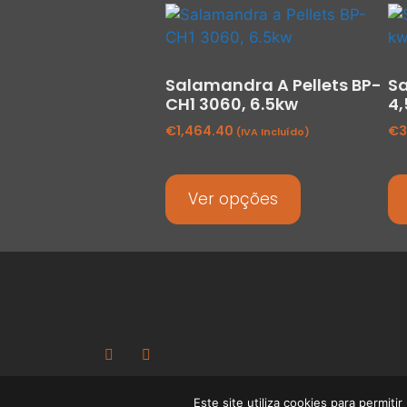
Salamandra A Pellets BP-
Sa
CH1 3060, 6.5kw
4,
€
1,464.40
€
3
(IVA Incluído)
Ver opções
Este site utiliza cookies para permiti