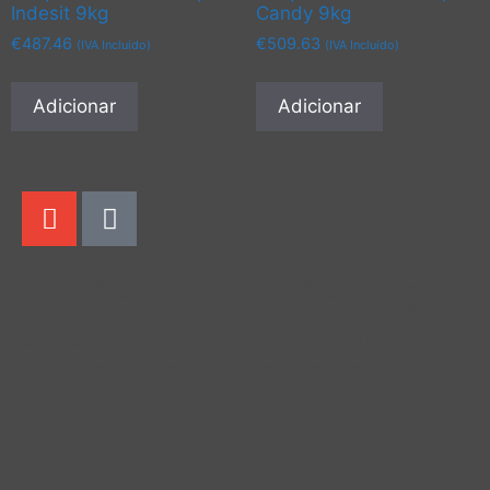
Indesit 9kg
Candy 9kg
€
487.46
€
509.63
(IVA Incluído)
(IVA Incluído)
Adicionar
Adicionar
Eletricodomesticos ©
2026 Copyright João
Anacleto Unipessoal
LDA.
Todos os direitos
reservados.