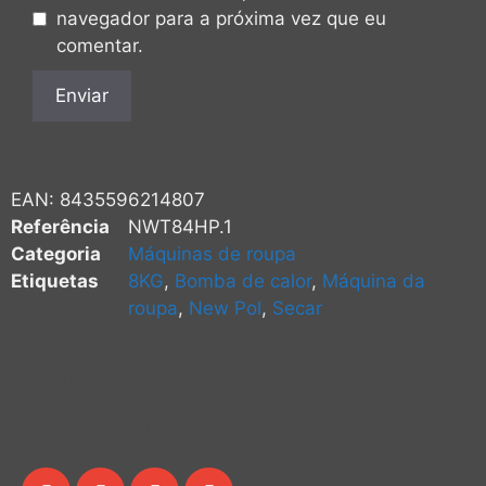
navegador para a próxima vez que eu
comentar.
EAN:
8435596214807
Referência
NWT84HP.1
Categoria
Máquinas de roupa
Etiquetas
8KG
,
Bomba de calor
,
Máquina da
roupa
,
New Pol
,
Secar
Máquina de Secar
Roupa New Pol 8kg