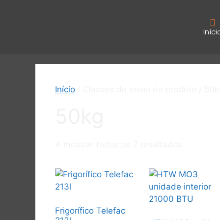
Iníci
Início
/ Classes de envio do produto / 50k
50kg
A mostrar todos os 7 resultados
Frigorífico Telefac