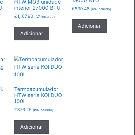
18000 BTU
e
HTW MO3 unidade
U
interior 27000 BTU
€
839.48
(IVA Incluído)
€
1,187.90
(IVA Incluído)
Adicionar
Adicionar
r
kg
Termoacumulador
HTW serie KOI DUO
100l
€
376.25
(IVA Incluído)
Adicionar