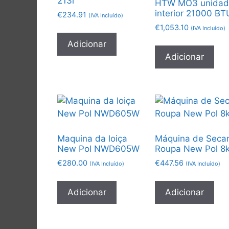
213l
HTW MO3 unidad
interior 21000 BT
€
234.91
(IVA Incluído)
€
1,053.10
(IVA Incluído)
Adicionar
Adicionar
Maquina da loiça
Máquina de Seca
New Pol NWD605W
Roupa New Pol 8
€
280.00
€
447.56
(IVA Incluído)
(IVA Incluído)
Adicionar
Adicionar