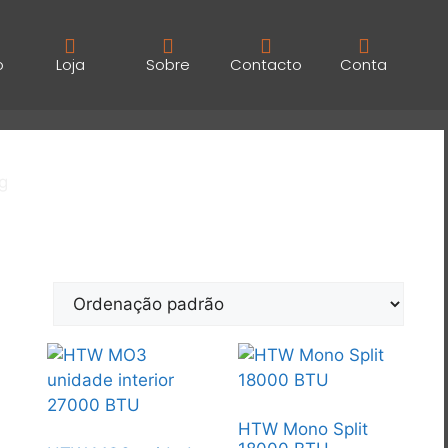
o
Loja
Sobre
Contacto
Conta
g
HTW Mono Split