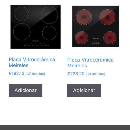
Placa Vitrocerâmica
Placa Vitrocerâmica
Meireles
Meireles
€
192.13
€
223.20
(IVA Incluído)
(IVA Incluído)
Adicionar
Adicionar