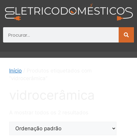
Início
/ Produtos etiquetados com
“vidrocerâmica”
vidrocerâmica
A mostrar todos os 2 resultados