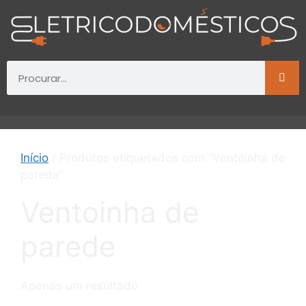
Início
/ Produtos etiquetados com “Ventoinha de
parede”
Ventoinha de
parede
Apenas um resultado