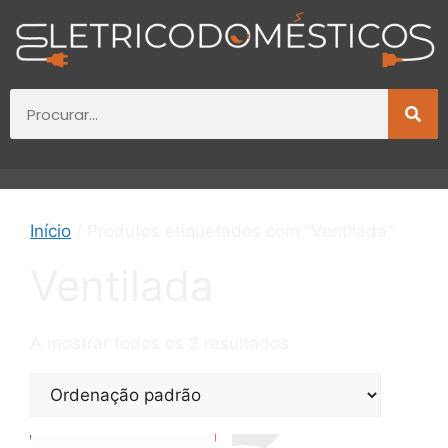
Início
/ Produtos etiquetados com “Ventilada”
Ventilada
A mostrar todos os 2 resultados