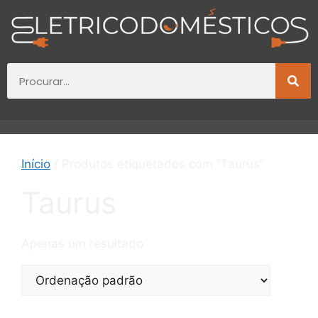
Início
/ Produtos etiquetados com “Taurus”
Taurus
Apenas um resultado