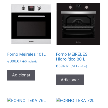
Forno Meireles 101L
Forno MEIRELES
Hidrolítico 80 L
€
306.07
(IVA Incluído)
€
394.61
(IVA Incluído)
Adicionar
Adicionar