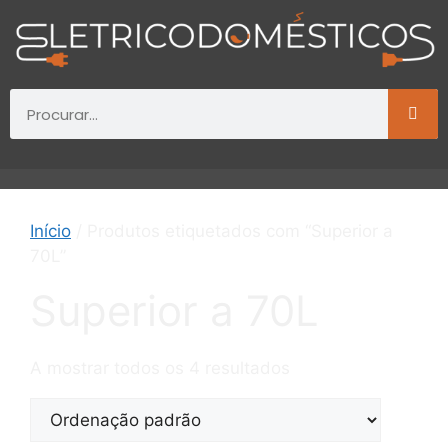
Início
/ Produtos etiquetados com “Superior a
70L”
Superior a 70L
A mostrar todos os 4 resultados