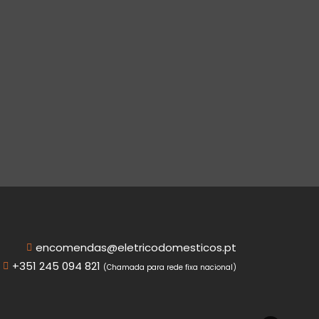
encomendas@eletricodomesticos.pt
+351 245 094 821
(Chamada para rede fixa nacional)