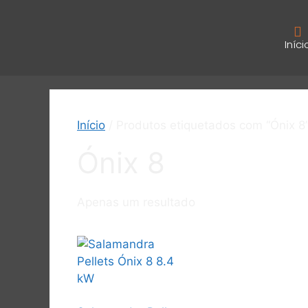
Iníci
Início
/ Produtos etiquetados com “Ónix 8
Ónix 8
Apenas um resultado