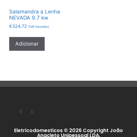
Salamandra a Lenha
NEVADA 9.7 kw
€
324.72
(IVA Incluído)
Adicionar
Eletricodomesticos © 2026 Copyright João
Anacleto Unipessoal LDA.