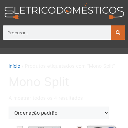
Início
/ Produtos etiquetados com “Mono Split”
Mono Split
A mostrar todos os 4 resultados