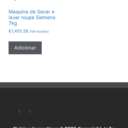
Maquina de Secar e
lavar roupa Siemens
7kg
€
1,455.56
(IVA Incluído)
Adicionar