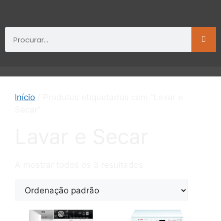
Início
/ Produtos etiquetados com “Lavar e
Secar”
Lavar e Secar
A mostrar todos os 3 resultados