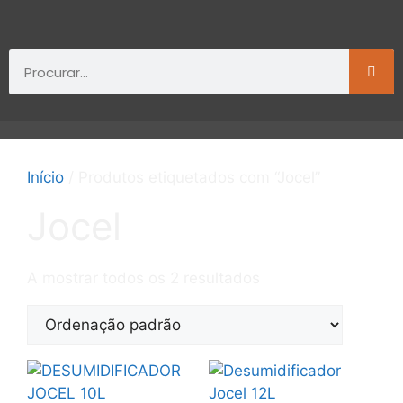
Início
/ Produtos etiquetados com “Jocel”
Jocel
A mostrar todos os 2 resultados