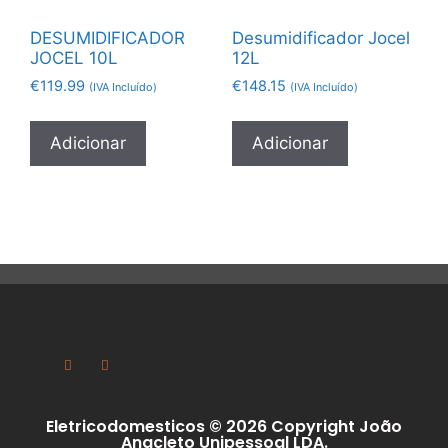
DESUMIDIFICADOR
Desumidificador Jocel
JOCEL 10L
12L
€
119.99
€
148.15
(IVA Incluído)
(IVA Incluído)
Adicionar
Adicionar
Eletricodomesticos © 2026 Copyright João
Anacleto Unipessoal LDA.