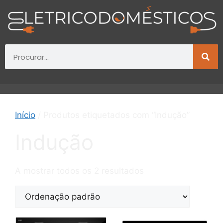
Início
/ Produtos etiquetados com “Indução”
Indução
A mostrar todos os 2 resultados