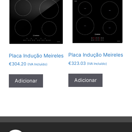
Placa Indução Meireles
Placa Indução Meireles
€
323.03
€
304.20
(IVA Incluído)
(IVA Incluído)
Adicionar
Adicionar