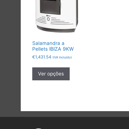
Salamandra a
Pellets IBIZA 9KW
€
1,431.54
(IVA Incluído)
Ver opções