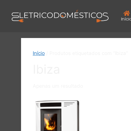
Iníci
Início
/ Produtos etiquetados com “Ibiza”
Ibiza
Apenas um resultado