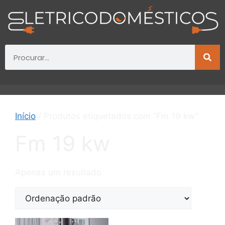
Início
/ Produtos etiquetados com “Fm 19 kw”
Fm 19 kw
Apenas um resultado