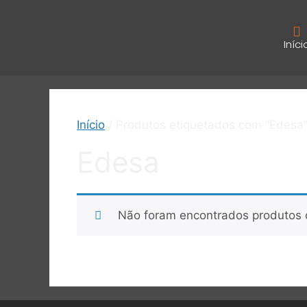
Iníci
Início
/ Produtos etiquetados com “Edesa
Edesa
Não foram encontrados produtos 