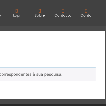
o
Loja
Sobre
Contacto
Conta
”
correspondentes à sua pesquisa.