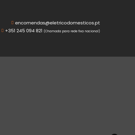
encomendas@eletricodomesticos.pt
+351 245 094 821
(Chamada para rede fixa nacional)