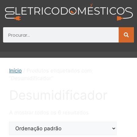
Início
/ Produtos etiquetados com
“Desumidificador”
Desumidificador
A mostrar todos os 6 resultados