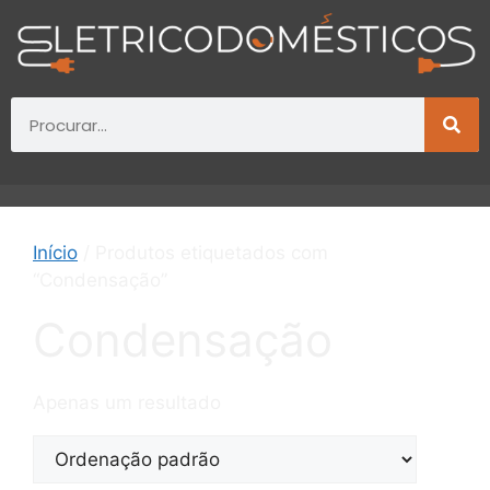
Início
/ Produtos etiquetados com
“Condensação”
Condensação
Apenas um resultado