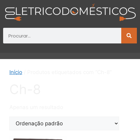
Início
/ Produtos etiquetados com “Ch-8”
Ch-8
Apenas um resultado