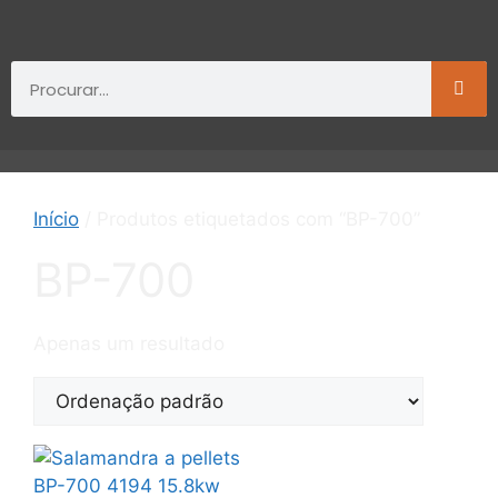
Início
/ Produtos etiquetados com “BP-700”
BP-700
Apenas um resultado