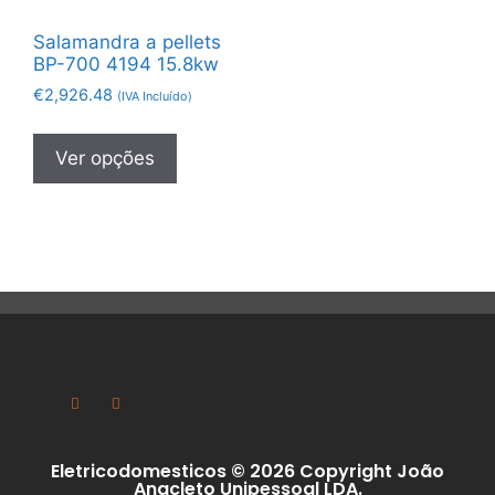
Salamandra a pellets
BP-700 4194 15.8kw
€
2,926.48
(IVA Incluído)
Ver opções
Eletricodomesticos © 2026 Copyright João
Anacleto Unipessoal LDA.