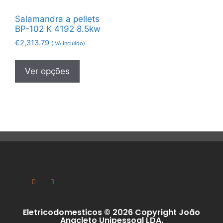
Salamandra a pellets
BP-102 K 4192 8.5kw
€
2,313.79
(IVA Incluído)
Ver opções
Eletricodomesticos © 2026 Copyright João
Anacleto Unipessoal LDA.