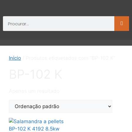
Início
/ Produtos etiquetados com “BP-102 K”
BP-102 K
Apenas um resultado