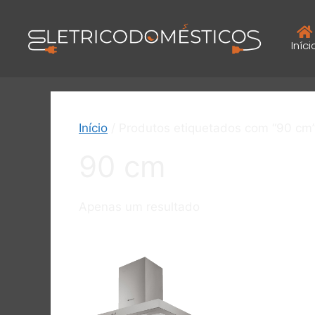
Iníci
Início
/ Produtos etiquetados com “90 cm
90 cm
Apenas um resultado