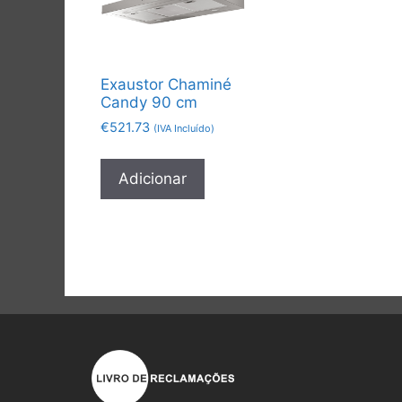
Exaustor Chaminé
Candy 90 cm
€
521.73
(IVA Incluído)
Adicionar