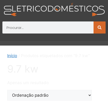
Início
/ Produtos etiquetados com “9.7 kw”
9.7 kw
Apenas um resultado