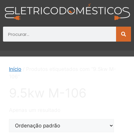
Início
/ Produtos etiquetados com “9.5kw M-
106”
9.5kw M-106
Apenas um resultado