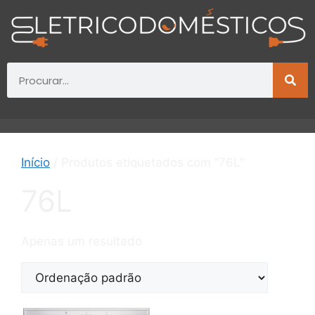
Início
/ Produtos etiquetados com “76L”
76L
Apenas um resultado