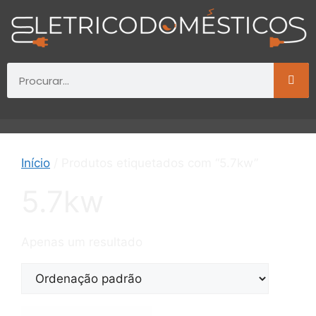
Início
/ Produtos etiquetados com “5.7kw”
5.7kw
Apenas um resultado