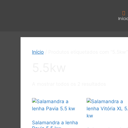
Iníci
Início
/ Produtos etiquetados com “5.5kw”
5.5kw
A mostrar todos os 2 resultados
Salamandra a lenha