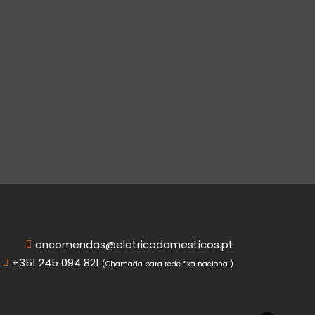
encomendas@eletricodomesticos.pt
+351 245 094 821
(Chamada para rede fixa nacional)