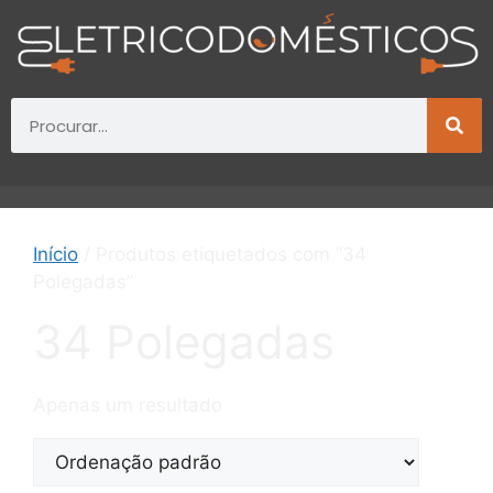
Início
/ Produtos etiquetados com “34
Polegadas”
34 Polegadas
Apenas um resultado