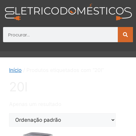
Início
/ Produtos etiquetados com “20l”
20l
Apenas um resultado