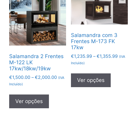
Salamandra com 3
Frentes M-173 FK
17kw
Salamandra 2 Frentes
€
1,235.99
–
€
1,355.99
(IVA
M-122 LK
Incluído)
17kw/18kw/19kw
€
1,500.00
–
€
2,000.00
(IVA
Ver opções
Incluído)
Ver opções