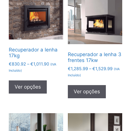
Recuperador a lenha
Recuperador a lenha 3
17kg
frentes 17kw
€
830.92
–
€
1,011.90
(IVA
€
1,285.99
–
€
1,529.99
(IVA
Incluído)
Incluído)
Ver opções
Ver opções