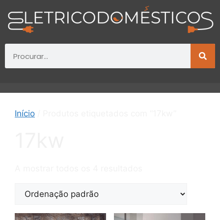
Início
/ Produtos etiquetados com “17kw”
17kw
A mostrar todos os 4 resultados