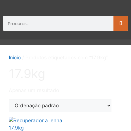
Início
/ Produtos etiquetados com “17.9kg”
17.9kg
Apenas um resultado