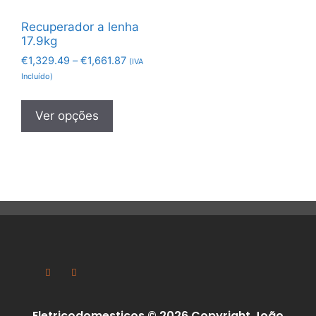
Recuperador a lenha
17.9kg
€
1,329.49
–
€
1,661.87
(IVA
Incluído)
Ver opções
Eletricodomesticos © 2026 Copyright João