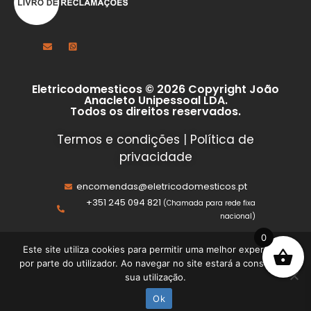
Eletricodomesticos © 2026 Copyright João
Anacleto Unipessoal LDA.
Todos os direitos reservados.
Termos e condições
|
Política de
privacidade
encomendas@eletricodomesticos.pt
+351 245 094 821
(Chamada para rede fixa
nacional)
0
Este site utiliza cookies para permitir uma melhor experiência
por parte do utilizador. Ao navegar no site estará a consentir a
sua utilização.
Ok
Início
Loja
Sobre
Contacto
Conta