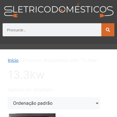
Início
/ Produtos etiquetados com “13.3kw”
13.3kw
Apenas um resultado