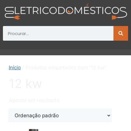
Início
/ Produtos etiquetados com “12 kw”
12 kw
Apenas um resultado