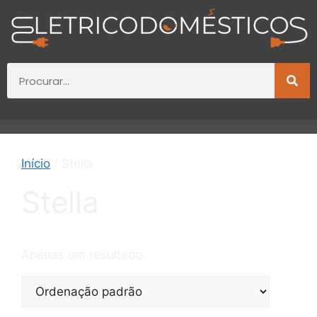
Início
/ Stella
Stella
Apenas um resultado