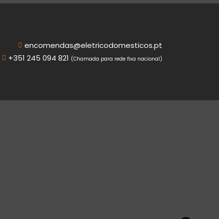
encomendas@eletricodomesticos.pt
+351 245 094 821
(Chamada para rede fixa nacional)