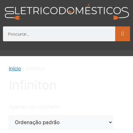
Início
/ Infiniton
Infiniton
Apenas um resultado