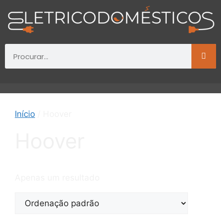
Início
/ Hoover
Hoover
Apenas um resultado