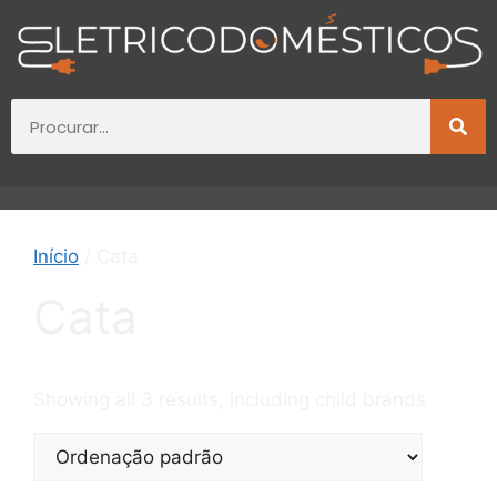
Início
/ Cata
Cata
Showing all 3 results, including child brands