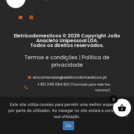
Eletricodomesticos © 2026 Copyright João
Anacleto Unipessoal LDA.
Todos os direitos reservados.
Termos e condições
|
Política de
privacidade
encomendas@eletricodomesticos.pt
+351 245 094 821
(Chamada para rede fixa
nacional)
0
Este site utiliza cookies para permitir uma melhor experiência
por parte do utilizador. Ao navegar no site estará a consentir a
sua utilização.
Ok
Início
Loja
Sobre
Contacto
Conta