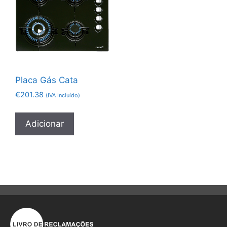
Placa Gás Cata
€
201.38
(IVA Incluído)
Adicionar