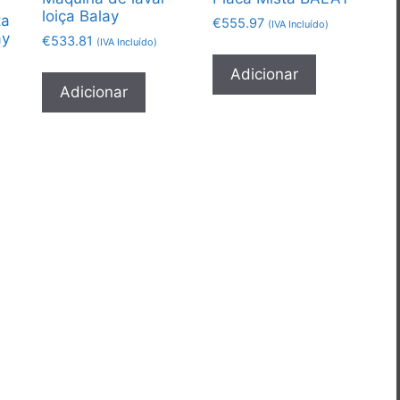
loiça Balay
ta
€
555.97
(IVA Incluído)
ay
€
533.81
(IVA Incluído)
Adicionar
Adicionar