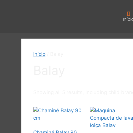
Iníci
Início
/ Balay
Balay
Showing all 5 results, including child bra
Chaminé Balay 90