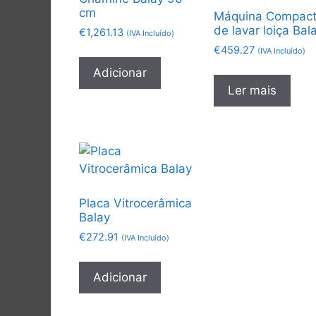
cm
Máquina Compac
de lavar loiça Bal
€
1,261.13
(IVA Incluído)
€
459.27
(IVA Incluído)
Adicionar
Ler mais
Placa Vitrocerâmica
Balay
€
272.91
(IVA Incluído)
Adicionar