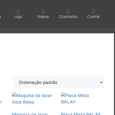
o
Loja
Sobre
Contacto
Conta
nds
Maquina de lavar
Placa Mista BALAY