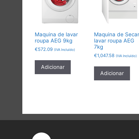
Maquina de lavar
Maquina de Secar
roupa AEG 9kg
lavar roupa AEG
7kg
€
572.09
(IVA Incluído)
€
1,047.58
(IVA Incluído)
Adicionar
Adicionar