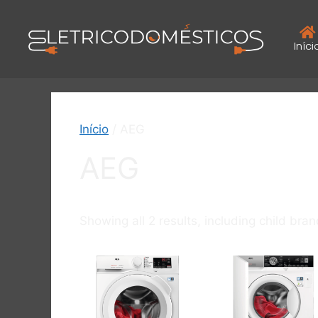
Iníci
Início
/ AEG
AEG
Showing all 2 results, including child bra