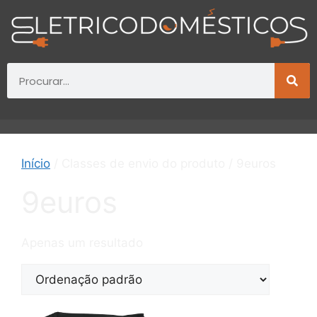
Início
/ Classes de envio do produto / 9euros
9euros
Apenas um resultado