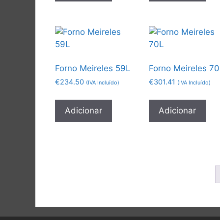
Forno Meireles 59L
Forno Meireles 7
€
234.50
€
301.41
(IVA Incluído)
(IVA Incluído)
Adicionar
Adicionar