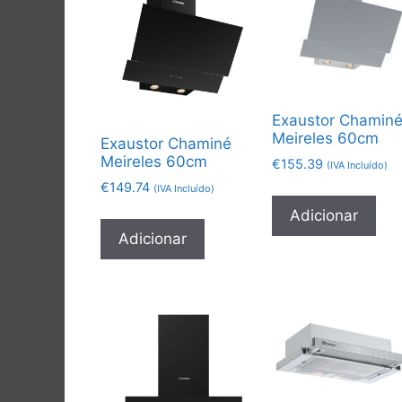
Exaustor Chamin
Meireles 60cm
Exaustor Chaminé
Meireles 60cm
€
155.39
(IVA Incluído)
€
149.74
(IVA Incluído)
Adicionar
Adicionar