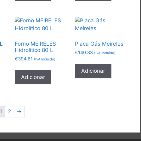
0L
Forno MEIRELES
Placa Gás Meireles
Hidrolítico 80 L
€
140.33
(IVA Incluído)
€
394.61
(IVA Incluído)
Adicionar
Adicionar
1
2
→