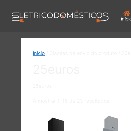
Iníci
Início
/ Classes de envio do produto / 25e
25euros
25euros
A mostrar 1–16 de 23 resultados