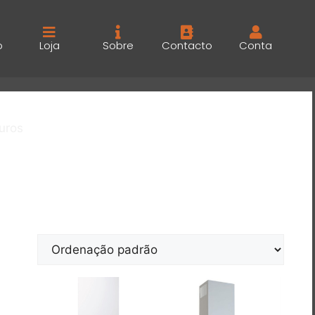
o
Loja
Sobre
Contacto
Conta
uros