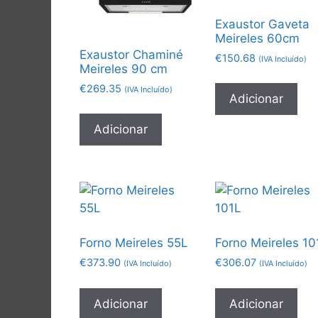
Exaustor Gaveta
Meireles 60cm
Exaustor Chaminé
€
150.68
(IVA Incluído)
Meireles 90 cm
€
269.35
(IVA Incluído)
Adicionar
Adicionar
Forno Meireles 55L
Forno Meireles 10
€
373.90
€
306.07
(IVA Incluído)
(IVA Incluído)
Adicionar
Adicionar