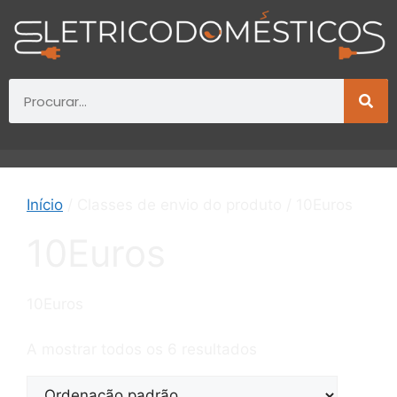
Início
/ Classes de envio do produto / 10Euros
10Euros
10Euros
A mostrar todos os 6 resultados