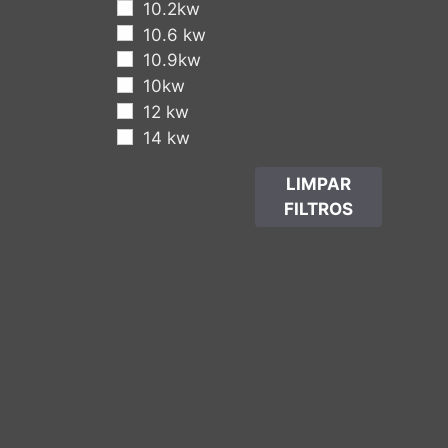
10.2kw
10.6 kw
10.9kw
10kw
12 kw
14 kw
2 Frentes
LIMPAR
3 Frentes
FILTROS
5.5 kw
7.6 Kw
8 kw
8.3 kw
8.5 kw
9.7 kw
Ventilada