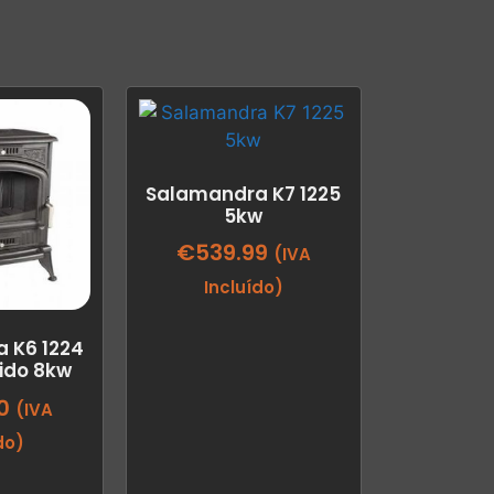
Salamandra K7 1225
5kw
€
539.99
(IVA
Incluído)
 K6 1224
dido 8kw
0
(IVA
do)