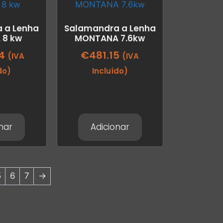
 a Lenha
Salamandra a Lenha
 8 kw
MONTANA 7.6kw
4
€
481.15
(IVA
(IVA
do)
Incluído)
nar
Adicionar
5
6
7
→