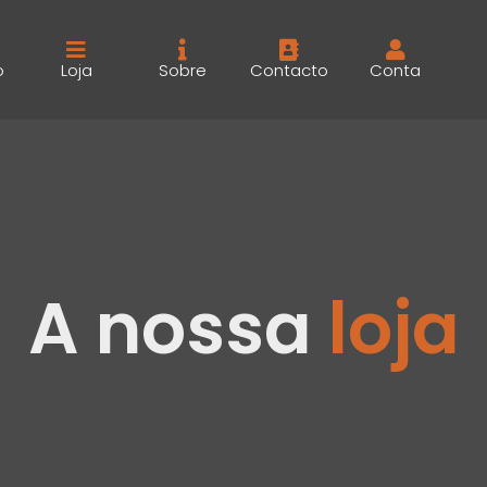
o
Loja
Sobre
Contacto
Conta
A nossa
loja