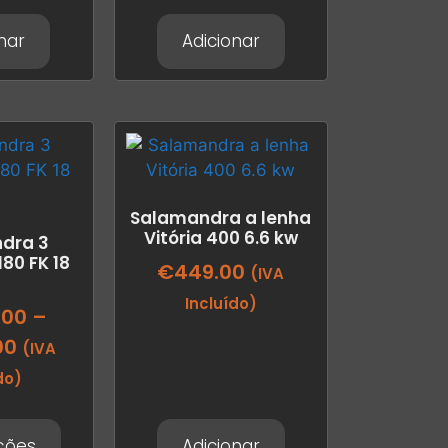
nar
Adicionar
Salamandra a lenha
Vitória 400 6.6 kw
dra 3
80 FK 18
€
449.00
(IVA
Incluído)
.00
–
00
(IVA
do)
ções
Adicionar