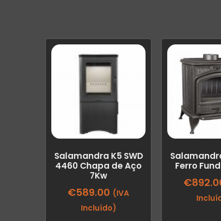
Salamandra K5 SWD
Salamandra
4460 Chapa de Aço
Ferro Fun
7Kw
€
892.0
€
589.00
(IVA
Incluí
Incluído)