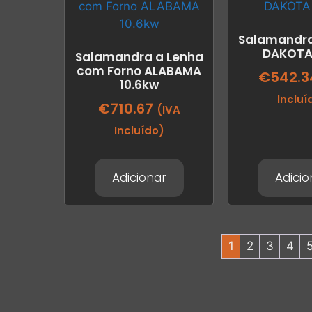
Salamandra
DAKOTA
Salamandra a Lenha
com Forno ALABAMA
€
542.3
10.6kw
Incluí
€
710.67
(IVA
Incluído)
Adicionar
Adicio
1
2
3
4