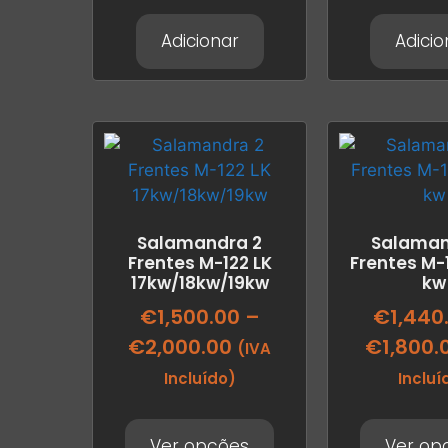
Adicionar
Adicio
Salamandra 2
Salaman
Frentes M-122 LK
Frentes M-1
17kw/18kw/19kw
kw
€
1,500.00
–
€
1,440
€
2,000.00
€
1,800.
(IVA
Incluído)
Incluí
Ver opções
Ver op